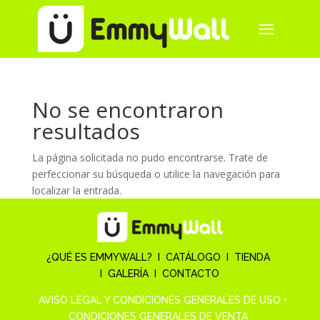
No se encontraron
resultados
La página solicitada no pudo encontrarse. Trate de
perfeccionar su búsqueda o utilice la navegación para
localizar la entrada.
¿QUÉ ES EMMYWALL?
I
CATÁLOGO
I
TIENDA
I
GALERÍA
I
CONTACTO
AVISO LEGAL Y CONDICIONES GENERALES DE USO
•
CONDICIONES GENERALES DE VENTA